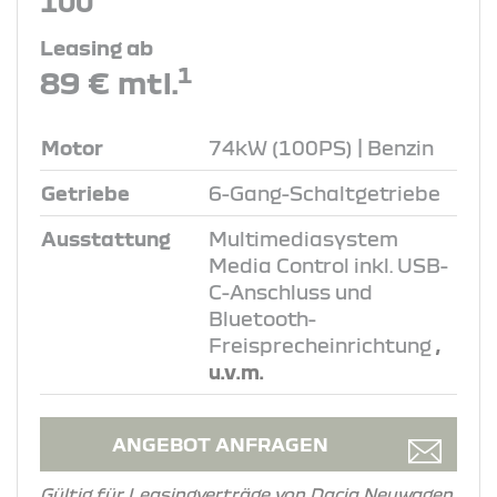
100
Leasing ab
1
89 € mtl.
Motor
74kW (100PS) | Benzin
Getriebe
6-Gang-Schaltgetriebe
Ausstattung
Multimediasystem
Media Control inkl. USB-
C-Anschluss und
Bluetooth-
Freisprecheinrichtung
,
u.v.m.
ANGEBOT ANFRAGEN
Gültig für Leasingverträge von Dacia Neuwagen